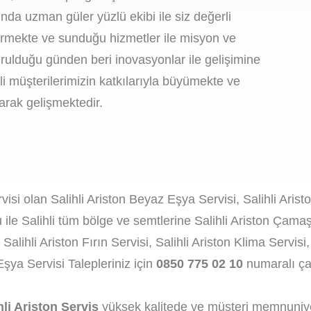
ında uzman güler yüzlü ekibi ile siz değerli
ürmekte ve sunduğu hizmetler ile misyon ve
rulduğu günden beri inovasyonlar ile gelişimine
 müşterilerimizin katkılarıyla büyümekte ve
ırarak gelişmektedir.
rvisi olan Salihli Ariston Beyaz Eşya Servisi, Salihli Arist
le Salihli tüm bölge ve semtlerine Salihli Ariston Çamaşı
 Salihli Ariston Fırın Servisi, Salihli Ariston Klima Servis
Eşya Servisi Talepleriniz için
0850 775 02 10
numaralı çağ
hli Ariston Servis
yüksek kalitede ve müşteri memnuniyet