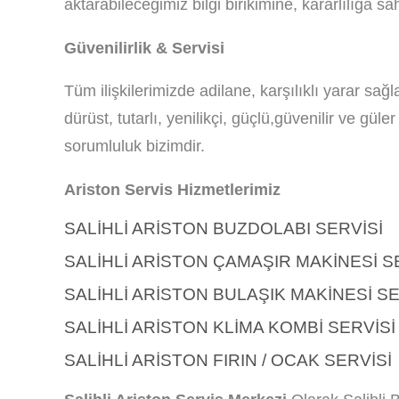
aktarabileceğimiz bilgi birikimine, kararlılığa sah
Güvenilirlik & Servisi
Tüm ilişkilerimizde adilane, karşılıklı yarar sa
dürüst, tutarlı, yenilikçi, güçlü,güvenilir ve gü
sorumluluk bizimdir.
Ariston Servis Hizmetlerimiz
SALIHLI ARISTON BUZDOLABI SERVISI
SALIHLI ARISTON ÇAMAŞIR MAKINESI S
SALIHLI ARISTON BULAŞIK MAKINESI SE
SALIHLI ARISTON KLIMA KOMBI SERVISI
SALIHLI ARISTON FIRIN / OCAK SERVISI