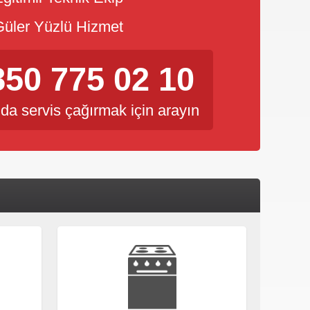
üler Yüzlü Hizmet
850 775 02 10
da servis çağırmak için arayın