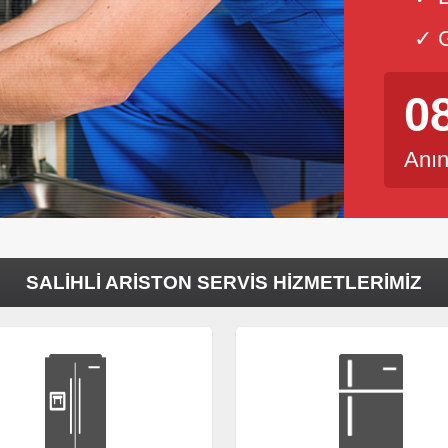
✓ G
0
Anın
SALIHLI ARISTON SERVIS HIZMETLERIMIZ