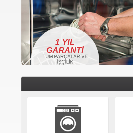
1 YIL
GARANTI
TÜM PARÇALAR VE
İŞÇILIK