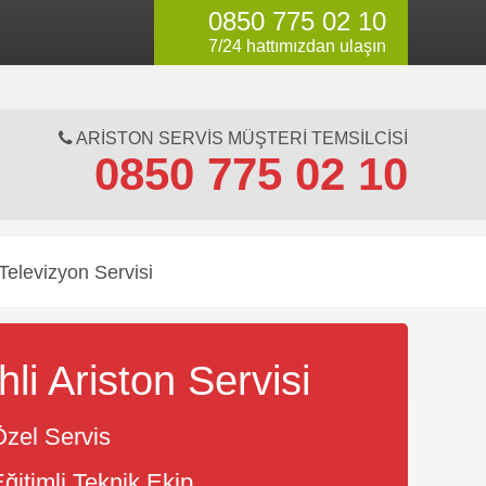
0850 775 02 10
li servis değildir.
7/24 hattımızdan ulaşın
ARISTON SERVIS MÜŞTERI TEMSILCISI
0850 775 02 10
Televizyon Servisi
hli Ariston Servisi
zel Servis
ğitimli Teknik Ekip