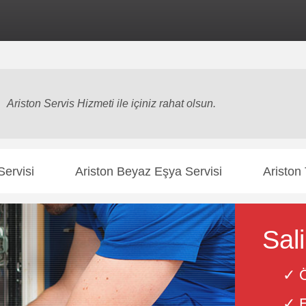
rnet sitesi
markalardan bağımsız özel servis
hizmeti sunmaktadır. Yetki
Ariston Servis Hizmeti ile içiniz rahat olsun.
Servisi
Ariston Beyaz Eşya Servisi
Ariston 
Sali
✓ Ö
✓ E