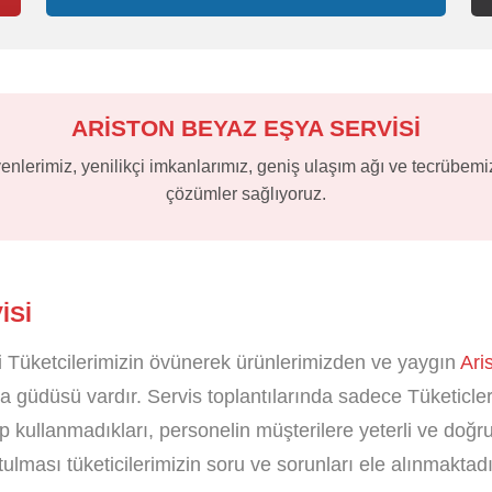
ARİSTON BEYAZ EŞYA SERVİSİ
nlerimiz, yenilikçi imkanlarımız, geniş ulaşım ağı ve tecrübemiz
çözümler sağlıyoruz.
ISI
 Tüketcilerimizin övünerek ürünlerimizden ve yaygın
Ari
 güdüsü vardır. Servis toplantılarında sadece Tüketicleri
nıp kullanmadıkları, personelin müşterilere yeterli ve doğ
lması tüketicilerimizin soru ve sorunları ele alınmaktadı