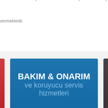
vermektedir.
BAKIM & ONARIM
ve koruyucu servis
hizmetleri