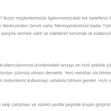
? Bizim müşterilerimizle ilgilenmemizdeki tek hedefimiz ih
rı Merkezinden Servis saha Teknisyenlerimize kadar Tüm pe
m karşılık vermek vakit ve nakitlerini korumak ve kullanıcı
llanıcılarımıza ürünlerindeki arızayı en hızlı şekilde çö
nları çözmüş olması demektir. Yeni metotları da bilmesi 
im sistemlerini kullanmayı ustalıkla bilmesi gerekir. Hızl
 ekip çalışması ve sürekli yenilik peşinde koşan girişimc