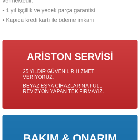
vermektedir.
• 1 yıl işçillik ve yedek parça garantisi
• Kapıda kredi kartı ile ödeme imkanı
ARISTON SERVISI
25 YILDIR GÜVENILIR HIZMET
VERIYORUZ.
BEYAZ EŞYA CIHAZLARINA FULL
REVIZYON YAPAN TEK FIRMAYIZ.
BAKIM & ONARIM