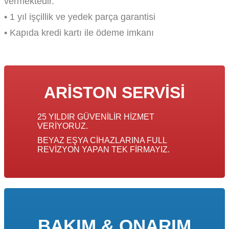
vermektedir.
• 1 yıl işçillik ve yedek parça garantisi
• Kapıda kredi kartı ile ödeme imkanı
ARISTON SERVISI
25 YILDIR GÜVENILIR HIZMET
VERIYORUZ.
BEYAZ EŞYA CIHAZLARINA FULL
REVIZYON YAPAN TEK FIRMAYIZ.
BAKIM & ONARIM