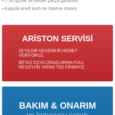
• 1 yıl işçillik ve yedek parça garantisi
• Kapıda kredi kartı ile ödeme imkanı
ARISTON SERVISI
25 YILDIR GÜVENILIR HIZMET
VERIYORUZ.
BEYAZ EŞYA CIHAZLARINA FULL
REVIZYON YAPAN TEK FIRMAYIZ.
BAKIM & ONARIM
ve koruyucu servis