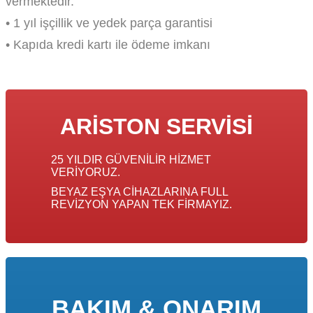
vermektedir.
• 1 yıl işçillik ve yedek parça garantisi
• Kapıda kredi kartı ile ödeme imkanı
ARISTON SERVISI
25 YILDIR GÜVENILIR HIZMET
VERIYORUZ.
BEYAZ EŞYA CIHAZLARINA FULL
REVIZYON YAPAN TEK FIRMAYIZ.
BAKIM & ONARIM