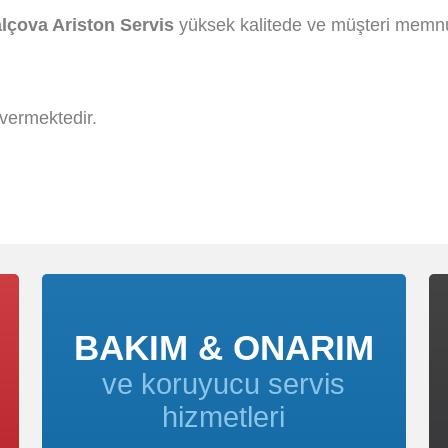
lçova Ariston Servis
yüksek kalitede ve müşteri memnuni
vermektedir.
BAKIM & ONARIM
ve koruyucu servis
hizmetleri