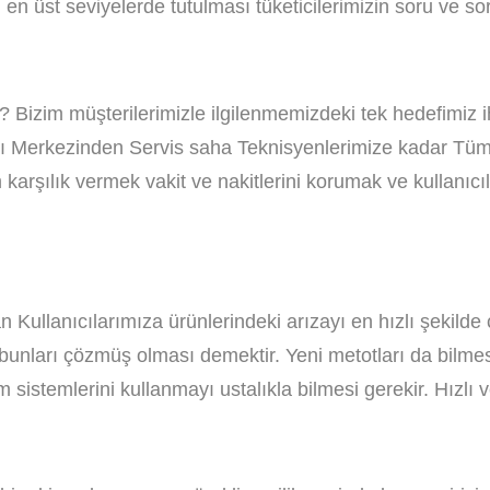
en üst seviyelerde tutulması tüketicilerimizin soru ve sor
? Bizim müşterilerimizle ilgilenmemizdeki tek hedefimiz ih
rı Merkezinden Servis saha Teknisyenlerimize kadar Tüm pe
m karşılık vermek vakit ve nakitlerini korumak ve kullanıcı
Kullanıcılarımıza ürünlerindeki arızayı en hızlı şekilde 
nları çözmüş olması demektir. Yeni metotları da bilmesi 
im sistemlerini kullanmayı ustalıkla bilmesi gerekir. Hızl