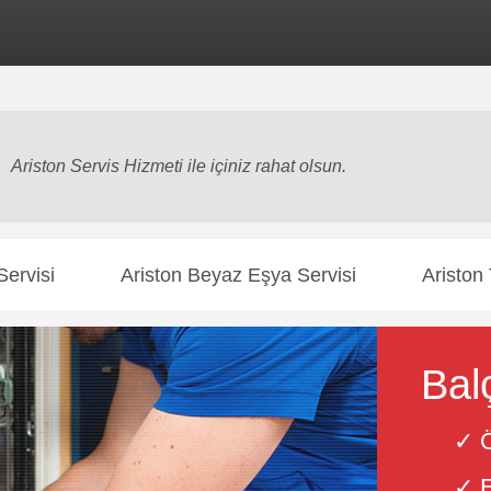
rnet sitesi
markalardan bağımsız özel servis
hizmeti sunmaktadır. Yetki
Ariston Servis Hizmeti ile içiniz rahat olsun.
Servisi
Ariston Beyaz Eşya Servisi
Ariston 
Bal
✓ Ö
✓ E