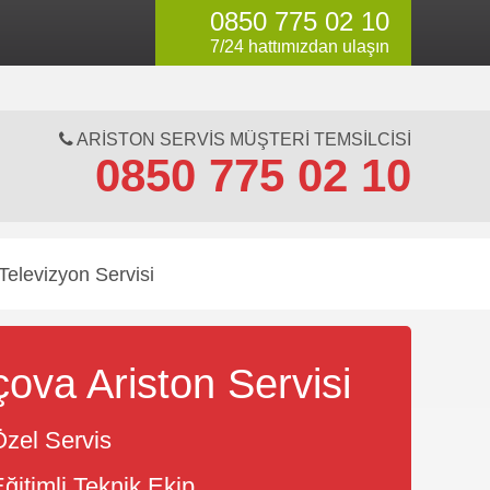
0850 775 02 10
li servis değildir.
7/24 hattımızdan ulaşın
ARISTON SERVIS MÜŞTERI TEMSILCISI
0850 775 02 10
Televizyon Servisi
çova Ariston Servisi
zel Servis
ğitimli Teknik Ekip