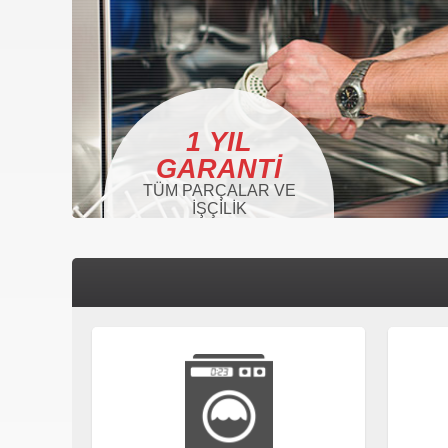
1 YIL
GARANTI
TÜM PARÇALAR VE
İŞÇILIK