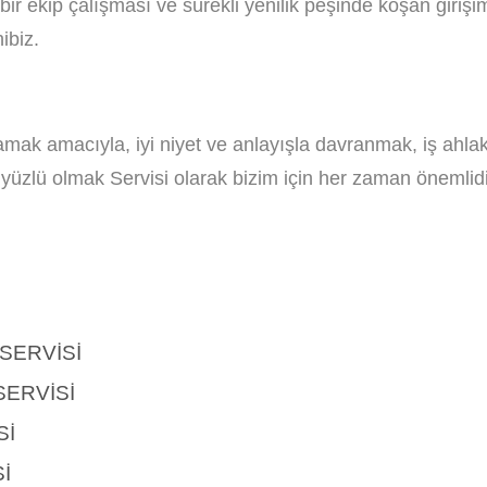
ir ekip çalışması ve sürekli yenilik peşinde koşan girişi
ibiz.
ğlamak amacıyla, iyi niyet ve anlayışla davranmak, iş ahla
ler yüzlü olmak Servisi olarak bizim için her zaman önemlidi
SERVISI
SERVISI
SI
I