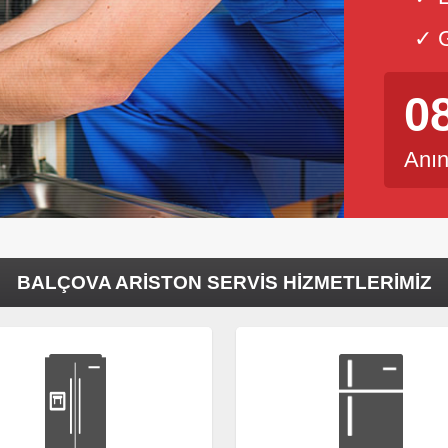
✓ G
0
Anın
BALÇOVA ARISTON SERVIS HIZMETLERIMIZ