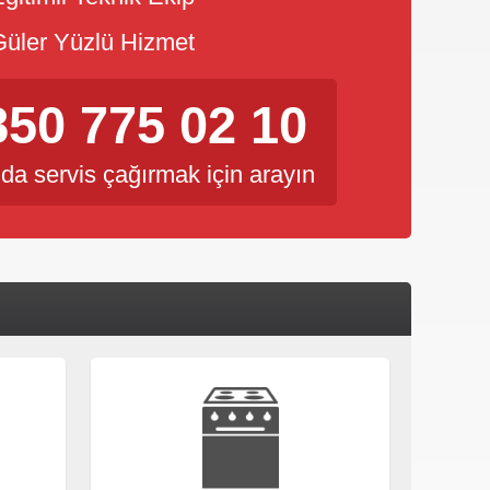
üler Yüzlü Hizmet
850 775 02 10
da servis çağırmak için arayın