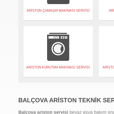
ARISTON ÇAMAŞIR MAKINASI SERVISI
AR
ARISTON KURUTMA MAKINASI SERVISI
ARIST
BALÇOVA ARISTON TEKNIK SER
Balçova ariston servisi
beyaz eşya bakım onarı